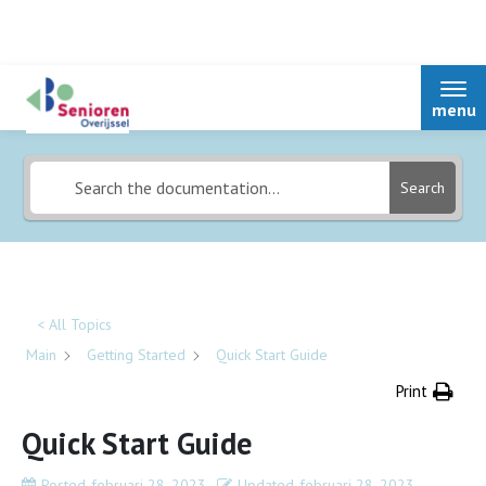
What can we help you with?
menu
Search
Home
Over Senioren Overijssel
< All Topics
Main
Getting Started
Quick Start Guide
Bestuur
Print
Nieuws
Quick Start Guide
Afdelingen
Podcasts
Activiteiten
Posted
februari 28, 2023
Updated
februari 28, 2023