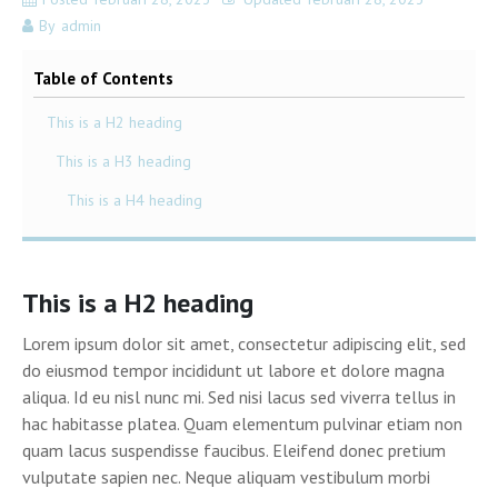
Over Senioren Overijssel
Alle nieuwsitems
By
admin
ONS magazine
Voordelen
Table of Contents
Belangenbehartiging
Contact
This is a H2 heading
This is a H3 heading
Kernpunten
This is a H4 heading
Lid worden
This is a H2 heading
Lorem ipsum dolor sit amet, consectetur adipiscing elit, sed
do eiusmod tempor incididunt ut labore et dolore magna
aliqua. Id eu nisl nunc mi. Sed nisi lacus sed viverra tellus in
hac habitasse platea. Quam elementum pulvinar etiam non
quam lacus suspendisse faucibus. Eleifend donec pretium
vulputate sapien nec. Neque aliquam vestibulum morbi