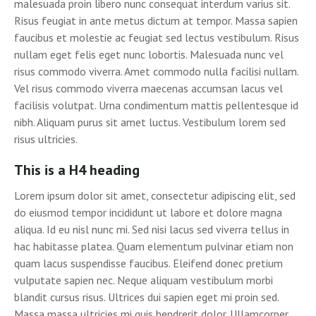
malesuada proin libero nunc consequat interdum varius sit.
Risus feugiat in ante metus dictum at tempor. Massa sapien
faucibus et molestie ac feugiat sed lectus vestibulum. Risus
nullam eget felis eget nunc lobortis. Malesuada nunc vel
risus commodo viverra. Amet commodo nulla facilisi nullam.
Vel risus commodo viverra maecenas accumsan lacus vel
facilisis volutpat. Urna condimentum mattis pellentesque id
nibh. Aliquam purus sit amet luctus. Vestibulum lorem sed
risus ultricies.
This is a H4 heading
Lorem ipsum dolor sit amet, consectetur adipiscing elit, sed
do eiusmod tempor incididunt ut labore et dolore magna
aliqua. Id eu nisl nunc mi. Sed nisi lacus sed viverra tellus in
hac habitasse platea. Quam elementum pulvinar etiam non
quam lacus suspendisse faucibus. Eleifend donec pretium
vulputate sapien nec. Neque aliquam vestibulum morbi
blandit cursus risus. Ultrices dui sapien eget mi proin sed.
Massa massa ultricies mi quis hendrerit dolor. Ullamcorper