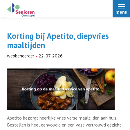
menu
Korting bij Apetito, diepvries
maaltijden
Home
webbeheerder
22-07-2026
Over Senioren Overijssel
Bestuur
Nieuws
Afdelingen
Podcasts
Activiteiten
Over Senioren Overijssel
Apetito bezorgt heerlijke vries verse maaltijden aan huis.
Alle nieuwsitems
Bestellen is heel eenvoudig en een vast vertrouwd gezicht
ONS magazine
Voordelen