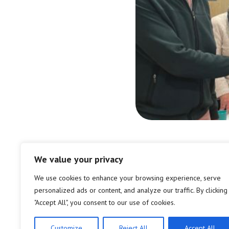
We value your privacy
Delen via:
We use cookies to enhance your browsing experience, serve
personalized ads or content, and analyze our traffic. By clicking
"Accept All", you consent to our use of cookies.
Customize
Reject All
Accept All