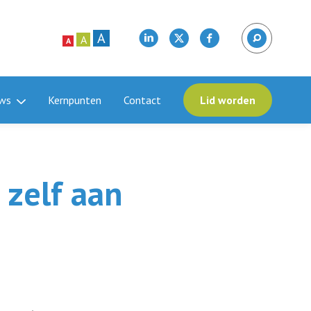
A
A
A
ws
Kernpunten
Contact
Lid worden
 zelf aan