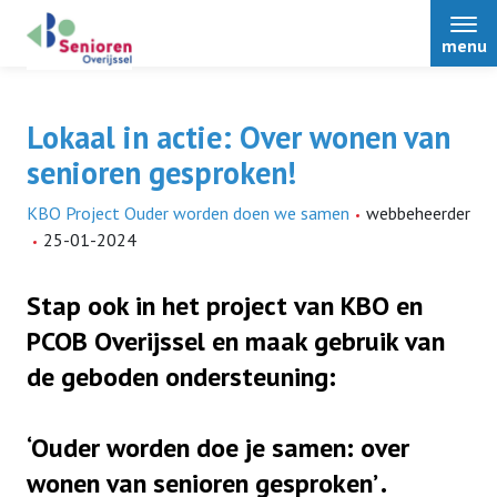
menu
Lokaal in actie: Over wonen van
senioren gesproken!
Home
KBO Project Ouder worden doen we samen
webbeheerder
25-01-2024
Over Senioren Overijssel
Stap ook in het project van KBO en
Bestuur
PCOB Overijssel en maak gebruik van
Nieuws
de geboden ondersteuning:
Afdelingen
Podcasts
Activiteiten
Over Senioren Overijssel
‘Ouder worden doe je samen: over
Alle nieuwsitems
wonen van senioren gesproken’ .
ONS magazine
Voordelen