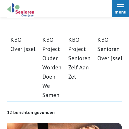
menu
KBO
KBO
KBO
KBO
Overijssel
Project
Project
Senioren
Home
Ouder
Senioren
Overijssel
Worden
Zelf Aan
Over Senioren Overijssel
Doen
Zet
We
Bestuur
Nieuws
Samen
Afdelingen
Podcasts
Activiteiten
12 berichten gevonden
Over Senioren Overijssel
Alle nieuwsitems
ONS magazine
Voordelen